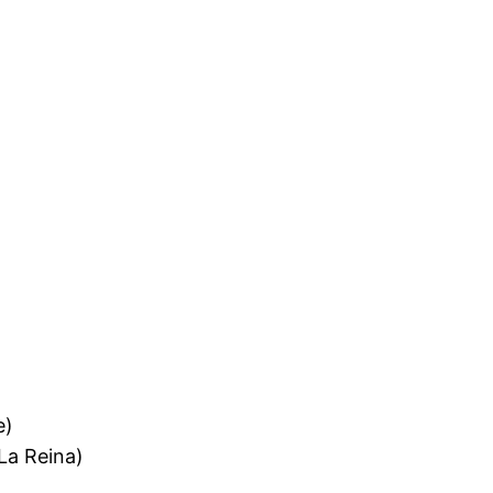
e)
La Reina)