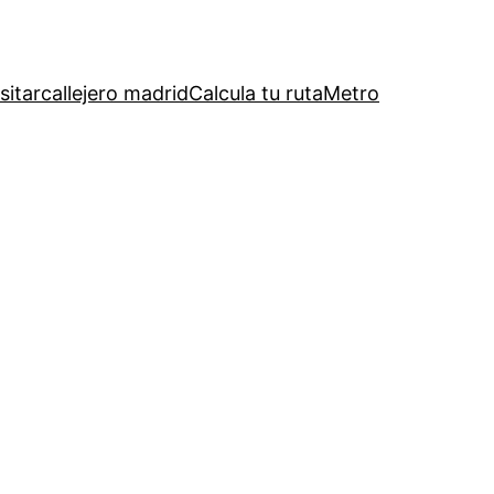
sitar
callejero madrid
Calcula tu ruta
Metro