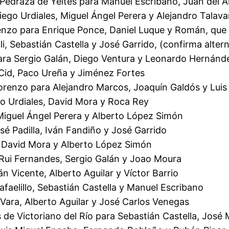
Pedraza de Yeltes para Manuel Escribano, Juan del Ál
ego Urdiales, Miguel Ángel Perera y Alejandro Talava
enzo para Enrique Ponce, Daniel Luque y Román, que 
i, Sebastián Castella y José Garrido, (confirma altern
ara Sergio Galán, Diego Ventura y Leonardo Hernánd
Cid, Paco Ureña y Jiménez Fortes
Lorenzo para Alejandro Marcos, Joaquín Galdós y Lui
o Urdiales, David Mora y Roca Rey
 Miguel Ángel Perera y Alberto López Simón
é Padilla, Iván Fandiño y José Garrido
i, David Mora y Alberto López Simón
Rui Fernandes, Sergio Galán y Joao Moura
n Vicente, Alberto Aguilar y Víctor Barrio
faelillo, Sebastián Castella y Manuel Escribano
 Vara, Alberto Aguilar y José Carlos Venegas
os de Victoriano del Río para Sebastián Castella, Jo