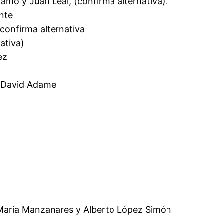
amo y Juan Leal, (confirma alternativa).
nte
confirma alternativa
ativa)
ez
s David Adame
sé María Manzanares y Alberto López Simón