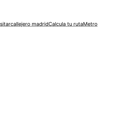
sitar
callejero madrid
Calcula tu ruta
Metro